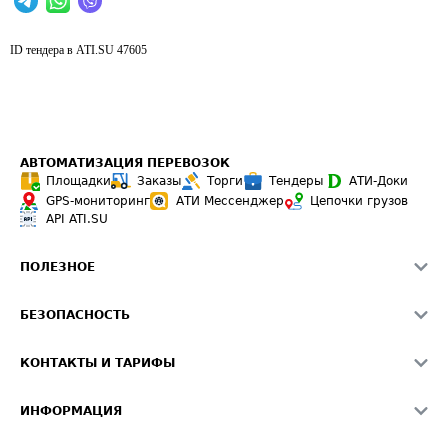
ID тендера в ATI.SU
47605
АВТОМАТИЗАЦИЯ ПЕРЕВОЗОК
Площадки
Заказы
Торги
Тендеры
АТИ-Доки
GPS-мониторинг
АТИ Мессенджер
Цепочки грузов
API ATI.SU
ПОЛЕЗНОЕ
Расчет расстояний
БЕЗОПАСНОСТЬ
Академия ATI.SU
ATI.SU о безопасности
Звезды ATI.SU на вашем сайте
КОНТАКТЫ И ТАРИФЫ
Памятка по проверке контрагентов
Индекс ATI.SU FTL РФ
О системе ATI.SU
Светофор+
Средние ставки
ИНФОРМАЦИЯ
Контактная информация
Страхование
Выгодные направления
Блог