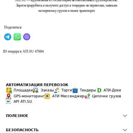
ATI.SU — крупнейшая в России биржа автомобильных грузоперевозок.
Зарегистрируйтесь и получите доступ к тендерам на перевозки, заявкам
на перевозку грузов и поиск транспорта
Поделиться
ID тендера в ATI.SU
47604
АВТОМАТИЗАЦИЯ ПЕРЕВОЗОК
Площадки
Заказы
Торги
Тендеры
АТИ-Доки
GPS-мониторинг
АТИ Мессенджер
Цепочки грузов
API ATI.SU
ПОЛЕЗНОЕ
Расчет расстояний
БЕЗОПАСНОСТЬ