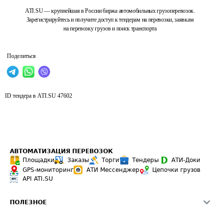
ATI.SU — крупнейшая в России биржа автомобильных грузоперевозок.
Зарегистрируйтесь и получите доступ к тендерам на перевозки, заявкам
на перевозку грузов и поиск транспорта
Поделиться
ID тендера в ATI.SU
47602
АВТОМАТИЗАЦИЯ ПЕРЕВОЗОК
Площадки
Заказы
Торги
Тендеры
АТИ-Доки
GPS-мониторинг
АТИ Мессенджер
Цепочки грузов
API ATI.SU
ПОЛЕЗНОЕ
Расчет расстояний