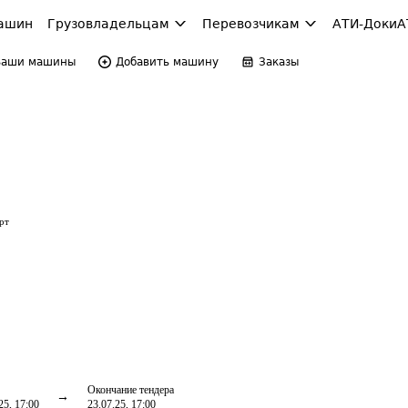
ашин
Грузовладельцам
Перевозчикам
АТИ-Доки
А
Ваши машины
Добавить машину
Заказы
рт
Окончание тендера
25, 17:00
23.07.25, 17:00