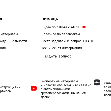
Я
ПОМОЩЬ
Видео по работе с ATI.SU
 материалы
Полезное по перевозкам
фиденциальности
Часто задаваемые вопросы (FAQ)
ения
Техническая информация
ЗАДАТЬ ВОПРОС
Экспертные материалы
Узна
и новости обо всем, что связано
инструкциями
возм
с автомобильными
ервисом
свеж
грузоперевозками, на нашем
логи
Дзене