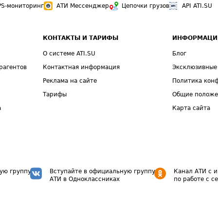
PS-мониторинг
АТИ Мессенджер
Цепочки грузов
API ATI.SU
КОНТАКТЫ И ТАРИФЫ
ИНФОРМАЦИ
О системе ATI.SU
Блог
рагентов
Контактная информация
Эксклюзивные
Реклама на сайте
Политика кон
Тарифы
Общие полож
а
Карта сайта
ую группу
Вступайте в официальную группу
Канал АТИ с 
АТИ в Одноклассниках
по работе с с