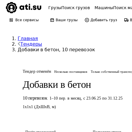
Грузы
Поиск грузов
Машины
Поиск м
Все сервисы
Ваши грузы
Добавить груз
Главная
Тендеры
Добавки в бетон, 10 перевозок
Тендер отменён
Несколько поставщиков
Только собственный транспо
Добавки в бетон
10
перевозок
1
–
10
пер.
в месяц
,
с 23.06.25 по 31.12.25
1
x
1
x
1
(
ДxШxВ
,
м
)