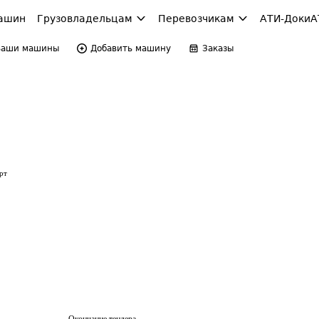
ашин
Грузовладельцам
Перевозчикам
АТИ-Доки
А
Ваши машины
Добавить машину
Заказы
рт