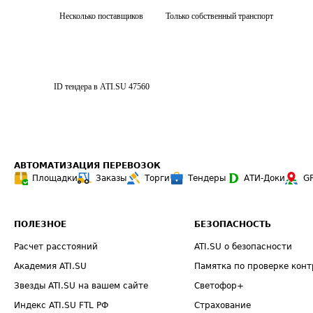
Несколько поставщиков
Только собственный транспорт
ID тендера в ATI.SU
47560
АВТОМАТИЗАЦИЯ ПЕРЕВОЗОК
Площадки
Заказы
Торги
Тендеры
АТИ-Доки
G
ПОЛЕЗНОЕ
БЕЗОПАСНОСТЬ
Расчет расстояний
ATI.SU о безопасности
Академия ATI.SU
Памятка по проверке конт
Звезды ATI.SU на вашем сайте
Светофор+
Индекс ATI.SU FTL РФ
Страхование