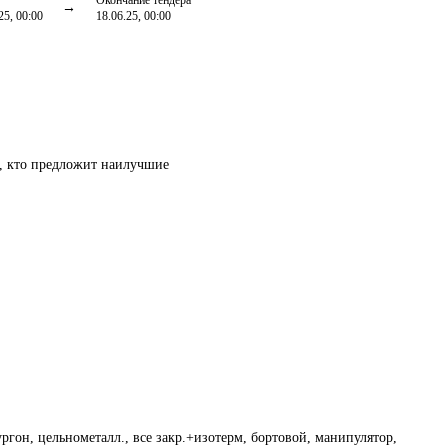
Окончание тендера
25, 00:00
18.06.25, 00:00
т, кто предложит наилучшие
ргон, цельнометалл., все закр.+изотерм, бортовой, манипулятор,