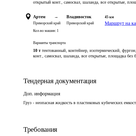
открытый конт., самосвал, шаланда, все открытые, пло
Артем
→
Владивосток
45
км
Маршрут на ка
Приморский край
Приморский край
Кол-во машин:
1
Варианты транспорта
10 т
тентованный, контейнер, изотермический, фургон,
конт., самосвал, шаланда, все открытые, площадка без 
Тендерная документация
Доп. информация
Груз - неопасная жидкость в пластиковых кубических емкост
Требования