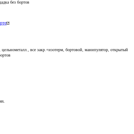
щадка без бортов
рте
 цельнометалл., все закр.+изотерм, бортовой, манипулятор, открытый
бортов
ях.