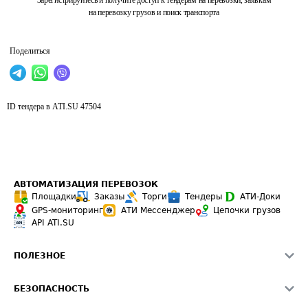
Зарегистрируйтесь и получите доступ к тендерам на перевозки, заявкам
на перевозку грузов и поиск транспорта
Поделиться
ID тендера в ATI.SU
47504
АВТОМАТИЗАЦИЯ ПЕРЕВОЗОК
Площадки
Заказы
Торги
Тендеры
АТИ-Доки
GPS-мониторинг
АТИ Мессенджер
Цепочки грузов
API ATI.SU
ПОЛЕЗНОЕ
Расчет расстояний
БЕЗОПАСНОСТЬ
Академия ATI.SU