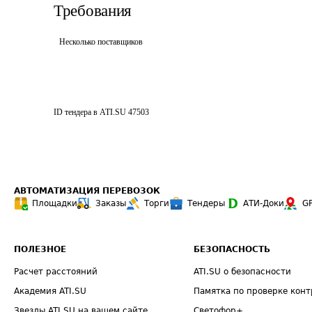
Требования
Несколько поставщиков
ID тендера в ATI.SU
47503
АВТОМАТИЗАЦИЯ ПЕРЕВОЗОК
Площадки
Заказы
Торги
Тендеры
АТИ-Доки
G
ПОЛЕЗНОЕ
БЕЗОПАСНОСТЬ
Расчет расстояний
ATI.SU о безопасности
Академия ATI.SU
Памятка по проверке конт
Звезды ATI.SU на вашем сайте
Светофор+