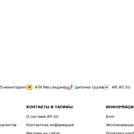
PS-мониторинг
АТИ Мессенджер
Цепочки грузов
API ATI.SU
КОНТАКТЫ И ТАРИФЫ
ИНФОРМАЦИ
О системе ATI.SU
Блог
рагентов
Контактная информация
Эксклюзивные
Реклама на сайте
Политика кон