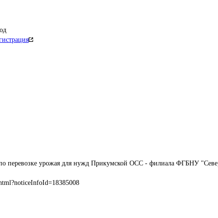
од
гистрация
 по перевозке урожая для нужд Прикумской ОСС - филиала ФГБНУ "Севе
html?noticeInfoId=18385008