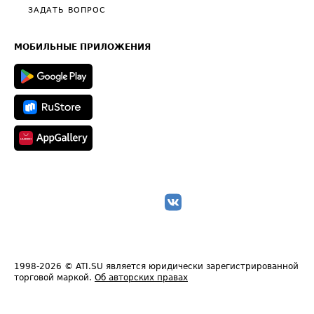
Полезное по перевозкам
Общие положения
ЗАДАТЬ ВОПРОС
Часто задаваемые вопросы (FAQ)
Карта сайта
Техническая информация
МОБИЛЬНЫЕ ПРИЛОЖЕНИЯ
1998-2026
© ATI.SU является юридически зарегистрированной
торговой маркой.
Об авторских правах