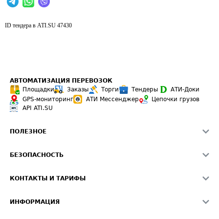
ID тендера в ATI.SU
47430
АВТОМАТИЗАЦИЯ ПЕРЕВОЗОК
Площадки
Заказы
Торги
Тендеры
АТИ-Доки
GPS-мониторинг
АТИ Мессенджер
Цепочки грузов
API ATI.SU
ПОЛЕЗНОЕ
Расчет расстояний
БЕЗОПАСНОСТЬ
Академия ATI.SU
ATI.SU о безопасности
Звезды ATI.SU на вашем сайте
КОНТАКТЫ И ТАРИФЫ
Памятка по проверке контрагентов
Индекс ATI.SU FTL РФ
О системе ATI.SU
Светофор+
Средние ставки
ИНФОРМАЦИЯ
Контактная информация
Страхование
Выгодные направления
Блог