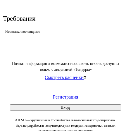
Требования
Несколько поставщиков
Полная информация и возможность оставить отклик доступны
только с лицензией «Тендеры»
Смотреть расценки
Регистрация
Вход
ATI.SU — крупнейшая в России биржа автомобильных грузоперевозок.
Зарегистрируйтесь и получите доступ к тендерам на перевозки, заявкам
на перевозку грузов и поиск транспорта