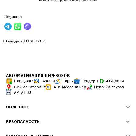
Поделиться
ID тендера в ATI.SU
47372
АВТОМАТИЗАЦИЯ ПЕРЕВОЗОК
Площадки
Заказы
Торги
Тендеры
АТИ-Доки
GPS-мониторинг
АТИ Мессенджер
Цепочки грузов
API ATI.SU
ПОЛЕЗНОЕ
Расчет расстояний
БЕЗОПАСНОСТЬ
Академия ATI.SU
ATI.SU о безопасности
Звезды ATI.SU на вашем сайте