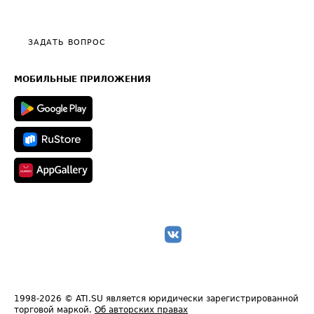
Эксклюзивные материалы
Тарифы
Видео по работе с ATI.SU
Политика конфиденциальности
Полезное по перевозкам
Общие положения
ЗАДАТЬ ВОПРОС
Часто задаваемые вопросы (FAQ)
Карта сайта
Техническая информация
МОБИЛЬНЫЕ ПРИЛОЖЕНИЯ
1998-2026
© ATI.SU является юридически зарегистрированной
торговой маркой.
Об авторских правах