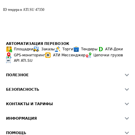
ID тендера в ATI.SU
47350
АВТОМАТИЗАЦИЯ ПЕРЕВОЗОК
Площадки
Заказы
Торги
Тендеры
АТИ-Доки
GPS-мониторинг
АТИ Мессенджер
Цепочки грузов
API ATI.SU
ПОЛЕЗНОЕ
Расчет расстояний
БЕЗОПАСНОСТЬ
Академия ATI.SU
ATI.SU о безопасности
Звезды ATI.SU на вашем сайте
КОНТАКТЫ И ТАРИФЫ
Памятка по проверке контрагентов
Индекс ATI.SU FTL РФ
О системе ATI.SU
Светофор+
Средние ставки
ИНФОРМАЦИЯ
Контактная информация
Страхование
Выгодные направления
Блог
Реклама на сайте
О формировании Паспорта
ПОМОЩЬ