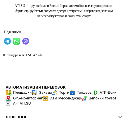
ATI.SU — крупнейшая в России биржа автомобильных грузоперевозок.
Зарегистрируйтесь и получите доступ к тендерам на перевозки, заявкам
на перевозку грузов и поиск транспорта
Поделиться
ID тендера в ATI.SU
47326
АВТОМАТИЗАЦИЯ ПЕРЕВОЗОК
Площадки
Заказы
Торги
Тендеры
АТИ-Доки
GPS-мониторинг
АТИ Мессенджер
Цепочки грузов
API ATI.SU
ПОЛЕЗНОЕ
Расчет расстояний