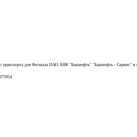
о транспорта для Филиала ПАО АНК "Башнефть" "Башнефть - Сервис" в г
3875954