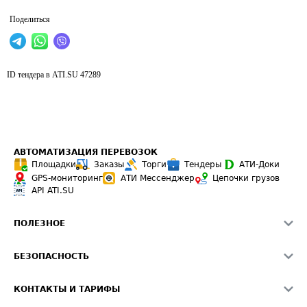
Поделиться
ID тендера в ATI.SU
47289
АВТОМАТИЗАЦИЯ ПЕРЕВОЗОК
Площадки
Заказы
Торги
Тендеры
АТИ-Доки
GPS-мониторинг
АТИ Мессенджер
Цепочки грузов
API ATI.SU
ПОЛЕЗНОЕ
Расчет расстояний
БЕЗОПАСНОСТЬ
Академия ATI.SU
ATI.SU о безопасности
Звезды ATI.SU на вашем сайте
КОНТАКТЫ И ТАРИФЫ
Памятка по проверке контрагентов
Индекс ATI.SU FTL РФ