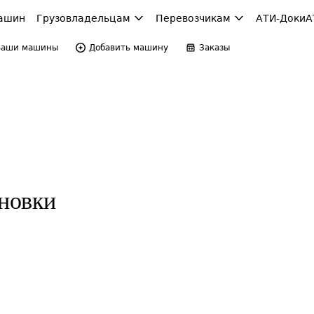
ашин
Грузовладельцам
Перевозчикам
АТИ-Доки
А
Ваши машины
Добавить машину
Заказы
ановки