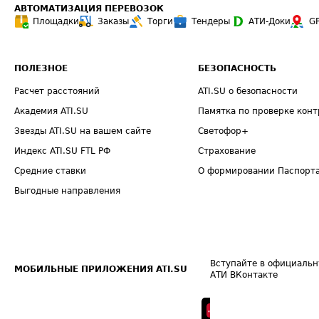
АВТОМАТИЗАЦИЯ ПЕРЕВОЗОК
Площадки
Заказы
Торги
Тендеры
АТИ-Доки
G
ПОЛЕЗНОЕ
БЕЗОПАСНОСТЬ
Расчет расстояний
ATI.SU о безопасности
Академия ATI.SU
Памятка по проверке конт
Звезды ATI.SU на вашем сайте
Светофор+
Индекс ATI.SU FTL РФ
Страхование
Средние ставки
О формировании Паспорт
Выгодные направления
Вступайте в официальн
МОБИЛЬНЫЕ ПРИЛОЖЕНИЯ ATI.SU
АТИ ВКонтакте