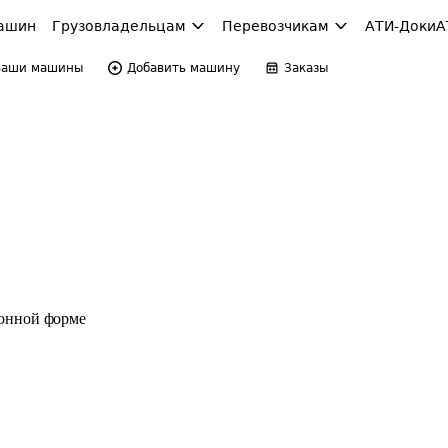
ашин
Грузовладельцам
Перевозчикам
АТИ-Доки
А
Ваши машины
Добавить машину
Заказы
ронной форме