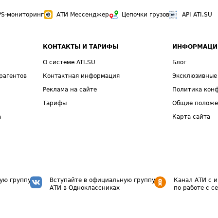
PS-мониторинг
АТИ Мессенджер
Цепочки грузов
API ATI.SU
КОНТАКТЫ И ТАРИФЫ
ИНФОРМАЦИ
О системе ATI.SU
Блог
рагентов
Контактная информация
Эксклюзивные
Реклама на сайте
Политика кон
Тарифы
Общие полож
а
Карта сайта
ую группу
Вступайте в официальную группу
Канал АТИ с 
АТИ в Одноклассниках
по работе с с