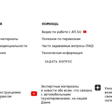
Я
ПОМОЩЬ
Видео по работе с ATI.SU
 материалы
Полезное по перевозкам
фиденциальности
Часто задаваемые вопросы (FAQ)
ения
Техническая информация
ЗАДАТЬ ВОПРОС
Экспертные материалы
Узна
и новости обо всем, что связано
инструкциями
возм
с автомобильными
ервисом
свеж
грузоперевозками, на нашем
логи
Дзене