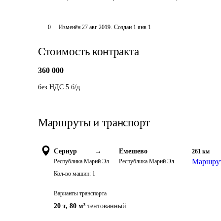
0
Изменён
27 авг 2019
.
Создан
1 янв 1
Стоимость контракта
360 000
без НДС 5 б/д
Маршруты и транспорт
Сернур
→
Емешево
261
км
Маршрут
Республика Марий Эл
Республика Марий Эл
Кол-во машин:
1
Варианты транспорта
20 т
,
80 м³
тентованный