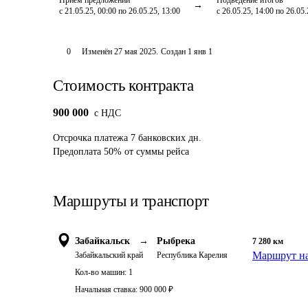
Приём предложений
Подведение итогов
с 21.05.25, 00:00 по 26.05.25, 13:00
с 26.05.25, 14:00 по 26.05.
0
Изменён
27 мая 2025
.
Создан
1 янв 1
Стоимость контракта
900 000
c НДС
Отсрочка платежа
7
банковских дн.
Предоплата
50
%
от суммы рейса
Маршруты и транспорт
Забайкальск
→
Рыбрека
7 280
км
Маршрут на
Забайкальский край
Республика Карелия
Кол-во машин:
1
Начальная ставка:
900 000
₽