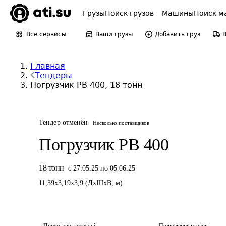
Грузы
Поиск грузов
Машины
Поиск м
Все сервисы
Ваши грузы
Добавить груз
Главная
Тендеры
Погрузчик РВ 400, 18 тонн
Тендер отменён
Несколько поставщиков
Погрузчик РВ 400
18
тонн
с 27.05.25 по 05.06.25
11,39
x
3,19
x
3,9
(
ДxШxВ
,
м
)