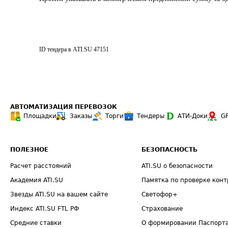
ID тендера в ATI.SU
47151
АВТОМАТИЗАЦИЯ ПЕРЕВОЗОК
Площадки
Заказы
Торги
Тендеры
АТИ-Доки
G
ПОЛЕЗНОЕ
БЕЗОПАСНОСТЬ
Расчет расстояний
ATI.SU о безопасности
Академия ATI.SU
Памятка по проверке конт
Звезды ATI.SU на вашем сайте
Светофор+
Индекс ATI.SU FTL РФ
Страхование
Средние ставки
О формировании Паспорт