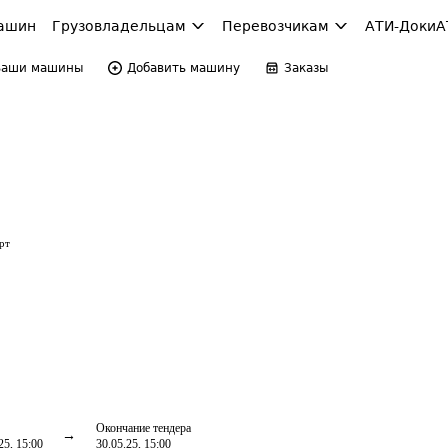
ашин
Грузовладельцам
Перевозчикам
АТИ-Доки
А
Ваши машины
Добавить машину
Заказы
рт
Окончание тендера
25, 15:00
30.05.25, 15:00