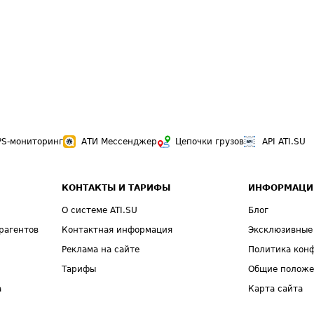
PS-мониторинг
АТИ Мессенджер
Цепочки грузов
API ATI.SU
КОНТАКТЫ И ТАРИФЫ
ИНФОРМАЦИ
О системе ATI.SU
Блог
рагентов
Контактная информация
Эксклюзивные
Реклама на сайте
Политика кон
Тарифы
Общие полож
а
Карта сайта