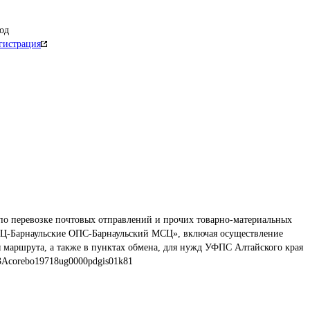
од
гистрация
по перевозке почтовых отправлений и прочих товарно-материальных 
СЦ-Барнаульские ОПС-Барнаульский МСЦ», включая осуществление 
я маршрута, а также в пунктах обмена, для нужд УФПС Алтайского края
3Acorebo19718ug0000pdgis01k81