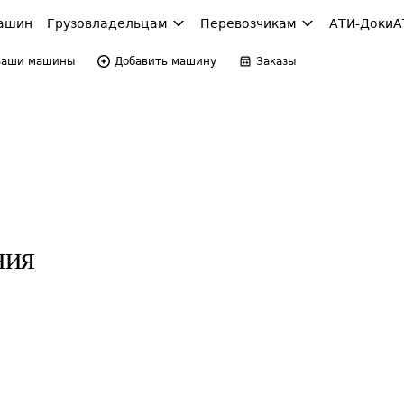
ашин
Грузовладельцам
Перевозчикам
АТИ-Доки
А
Ваши машины
Добавить машину
Заказы
ния