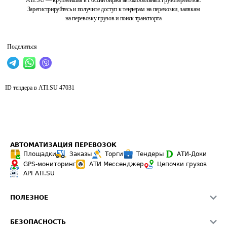
ATI.SU — крупнейшая в России биржа автомобильных грузоперевозок.
Зарегистрируйтесь и получите доступ к тендерам на перевозки, заявкам
на перевозку грузов и поиск транспорта
Поделиться
ID тендера в ATI.SU
47031
АВТОМАТИЗАЦИЯ ПЕРЕВОЗОК
Площадки
Заказы
Торги
Тендеры
АТИ-Доки
GPS-мониторинг
АТИ Мессенджер
Цепочки грузов
API ATI.SU
ПОЛЕЗНОЕ
Расчет расстояний
БЕЗОПАСНОСТЬ