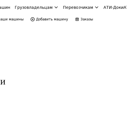
ашин
Грузовладельцам
Перевозчикам
АТИ-Доки
А
Ваши машины
Добавить машину
Заказы
ии