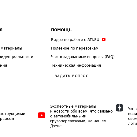
Я
ПОМОЩЬ
Видео по работе с ATI.SU
 материалы
Полезное по перевозкам
фиденциальности
Часто задаваемые вопросы (FAQ)
ения
Техническая информация
ЗАДАТЬ ВОПРОС
Экспертные материалы
Узна
и новости обо всем, что связано
инструкциями
возм
с автомобильными
ервисом
свеж
грузоперевозками, на нашем
логи
Дзене