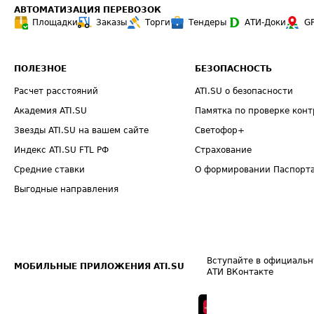
АВТОМАТИЗАЦИЯ ПЕРЕВОЗОК
Площадки
Заказы
Торги
Тендеры
АТИ-Доки
G
ПОЛЕЗНОЕ
БЕЗОПАСНОСТЬ
Расчет расстояний
ATI.SU о безопасности
Академия ATI.SU
Памятка по проверке конт
Звезды ATI.SU на вашем сайте
Светофор+
Индекс ATI.SU FTL РФ
Страхование
Средние ставки
О формировании Паспорт
Выгодные направления
Вступайте в официальн
МОБИЛЬНЫЕ ПРИЛОЖЕНИЯ ATI.SU
АТИ ВКонтакте