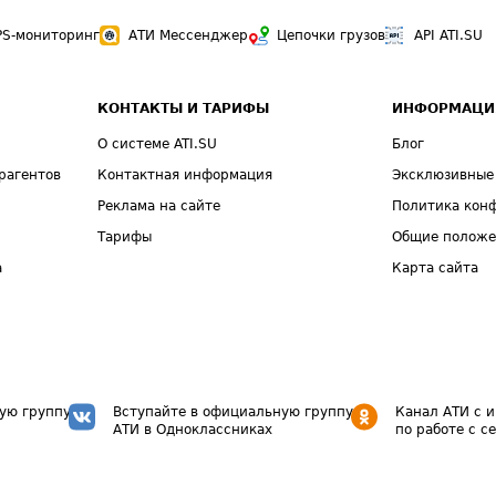
PS-мониторинг
АТИ Мессенджер
Цепочки грузов
API ATI.SU
КОНТАКТЫ И ТАРИФЫ
ИНФОРМАЦИ
О системе ATI.SU
Блог
рагентов
Контактная информация
Эксклюзивные
Реклама на сайте
Политика кон
Тарифы
Общие полож
а
Карта сайта
ую группу
Вступайте в официальную группу
Канал АТИ с 
АТИ в Одноклассниках
по работе с с