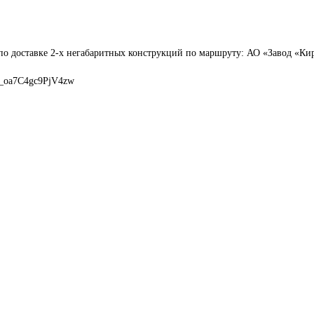
по доставке 2-х негабаритных конструкций по маршруту: АО «Завод «Ки
0_oa7C4gc9PjV4zw