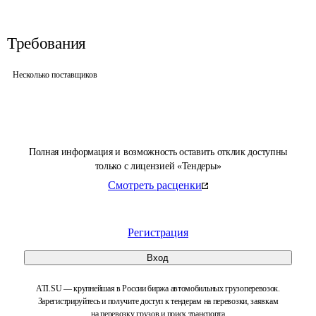
Требования
Несколько поставщиков
Полная информация и возможность оставить отклик доступны
только с лицензией «Тендеры»
Смотреть расценки
Регистрация
Вход
ATI.SU — крупнейшая в России биржа автомобильных грузоперевозок.
Зарегистрируйтесь и получите доступ к тендерам на перевозки, заявкам
на перевозку грузов и поиск транспорта