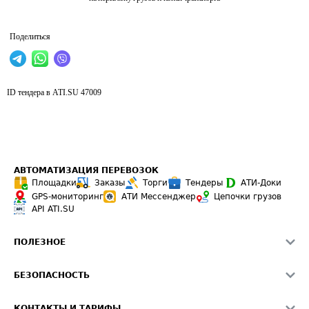
Поделиться
ID тендера в ATI.SU
47009
АВТОМАТИЗАЦИЯ ПЕРЕВОЗОК
Площадки
Заказы
Торги
Тендеры
АТИ-Доки
GPS-мониторинг
АТИ Мессенджер
Цепочки грузов
API ATI.SU
ПОЛЕЗНОЕ
Расчет расстояний
БЕЗОПАСНОСТЬ
Академия ATI.SU
ATI.SU о безопасности
Звезды ATI.SU на вашем сайте
КОНТАКТЫ И ТАРИФЫ