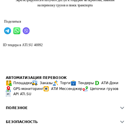
Зарегистрируйтесь и получите доступ к тендерам на перевозки, заявкам
на перевозку грузов и поиск транспорта
Поделиться
ID тендера в ATI.SU
46992
АВТОМАТИЗАЦИЯ ПЕРЕВОЗОК
Площадки
Заказы
Торги
Тендеры
АТИ-Доки
GPS-мониторинг
АТИ Мессенджер
Цепочки грузов
API ATI.SU
ПОЛЕЗНОЕ
Расчет расстояний
БЕЗОПАСНОСТЬ
Академия ATI.SU