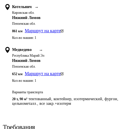
Котельнич
→
Кировская обл.
Нижний Ломов
Пензенская обл.
Маршрут на карте
861
км
Кол-во машин:
1
Медведево
→
Республика Марий Эл
Нижний Ломов
Пензенская обл.
Маршрут на карте
652
км
Кол-во машин:
1
Варианты транспорта
тентованный, контейнер, изотермический, фургон,
20 т
,
90 м³
цельнометалл., все закр.+изотерм
Требования