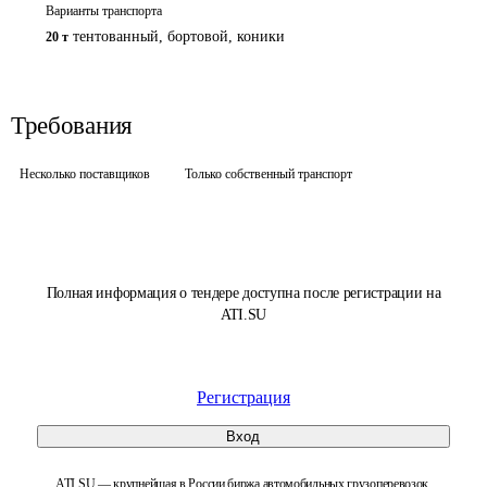
Варианты транспорта
тентованный, бортовой
,
коники
20 т
Требования
Несколько поставщиков
Только собственный транспорт
Полная информация о тендере доступна после регистрации на
ATI.SU
Регистрация
Вход
ATI.SU — крупнейшая в России биржа автомобильных грузоперевозок.