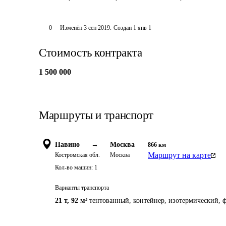
0
Изменён
3 сен 2019
.
Создан
1 янв 1
Стоимость контракта
1 500 000
Маршруты и транспорт
Павино
→
Москва
866
км
Маршрут на карте
Костромская обл.
Москва
Кол-во машин:
1
Варианты транспорта
21 т
,
92 м³
тентованный, контейнер, изотермический, ф