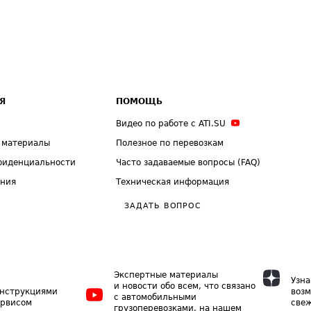
Я
ПОМОЩЬ
Видео по работе с ATI.SU
 материалы
Полезное по перевозкам
фиденциальности
Часто задаваемые вопросы (FAQ)
ения
Техническая информация
ЗАДАТЬ ВОПРОС
Экспертные материалы
Узна
и новости обо всем, что связано
инструкциями
возм
с автомобильными
ервисом
свеж
грузоперевозками, на нашем