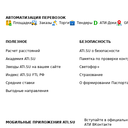
АВТОМАТИЗАЦИЯ ПЕРЕВОЗОК
Площадки
Заказы
Торги
Тендеры
АТИ-Доки
G
ПОЛЕЗНОЕ
БЕЗОПАСНОСТЬ
Расчет расстояний
ATI.SU о безопасности
Академия ATI.SU
Памятка по проверке конт
Звезды ATI.SU на вашем сайте
Светофор+
Индекс ATI.SU FTL РФ
Страхование
Средние ставки
О формировании Паспорт
Выгодные направления
Вступайте в официальн
МОБИЛЬНЫЕ ПРИЛОЖЕНИЯ ATI.SU
АТИ ВКонтакте