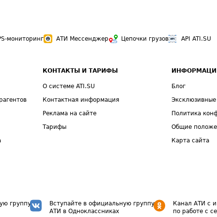
PS-мониторинг
АТИ Мессенджер
Цепочки грузов
API ATI.SU
КОНТАКТЫ И ТАРИФЫ
ИНФОРМАЦИ
О системе ATI.SU
Блог
рагентов
Контактная информация
Эксклюзивные
Реклама на сайте
Политика кон
Тарифы
Общие полож
а
Карта сайта
ую группу
Вступайте в официальную группу
Канал АТИ с 
АТИ в Одноклассниках
по работе с с