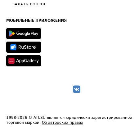
Полезное по перевозкам
Общие положения
ЗАДАТЬ ВОПРОС
Часто задаваемые вопросы (FAQ)
Карта сайта
Техническая информация
МОБИЛЬНЫЕ ПРИЛОЖЕНИЯ
1998-2026
© ATI.SU является юридически зарегистрированной
торговой маркой.
Об авторских правах