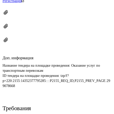
Регистрация
Доп. информация
Название тендера на площадке проведения: 
Оказание услуг по 
транспортным перевозкам
ID тендера на площадке проведения: 
tzp/f?
p=220:2155:14352377795285::::P2155_REQ_ID,P2155_PREV_PAGE:29
9078668
Требования