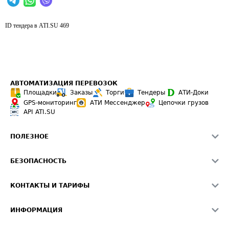
ID тендера в ATI.SU
469
АВТОМАТИЗАЦИЯ ПЕРЕВОЗОК
Площадки
Заказы
Торги
Тендеры
АТИ-Доки
GPS-мониторинг
АТИ Мессенджер
Цепочки грузов
API ATI.SU
ПОЛЕЗНОЕ
Расчет расстояний
БЕЗОПАСНОСТЬ
Академия ATI.SU
ATI.SU о безопасности
Звезды ATI.SU на вашем сайте
КОНТАКТЫ И ТАРИФЫ
Памятка по проверке контрагентов
Индекс ATI.SU FTL РФ
О системе ATI.SU
Светофор+
Средние ставки
ИНФОРМАЦИЯ
Контактная информация
Страхование
Выгодные направления
Блог