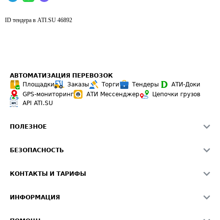
ID тендера в ATI.SU
46892
АВТОМАТИЗАЦИЯ ПЕРЕВОЗОК
Площадки
Заказы
Торги
Тендеры
АТИ-Доки
GPS-мониторинг
АТИ Мессенджер
Цепочки грузов
API ATI.SU
ПОЛЕЗНОЕ
Расчет расстояний
БЕЗОПАСНОСТЬ
Академия ATI.SU
ATI.SU о безопасности
Звезды ATI.SU на вашем сайте
КОНТАКТЫ И ТАРИФЫ
Памятка по проверке контрагентов
Индекс ATI.SU FTL РФ
О системе ATI.SU
Светофор+
Средние ставки
ИНФОРМАЦИЯ
Контактная информация
Страхование
Выгодные направления
Блог
Реклама на сайте