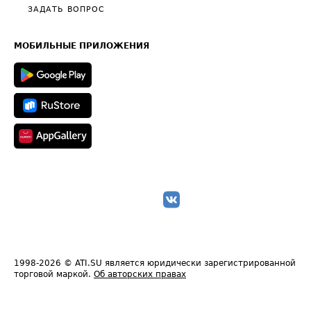
Полезное по перевозкам
Общие положения
ЗАДАТЬ ВОПРОС
Часто задаваемые вопросы (FAQ)
Карта сайта
Техническая информация
МОБИЛЬНЫЕ ПРИЛОЖЕНИЯ
1998-2026
© ATI.SU является юридически зарегистрированной
торговой маркой.
Об авторских правах