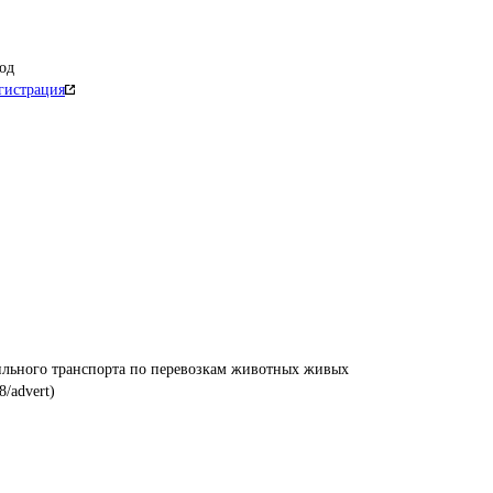
од
гистрация
ильного транспорта по перевозкам животных живых
8/advert)