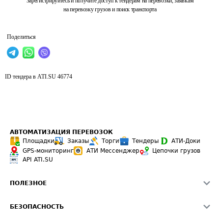
Зарегистрируйтесь и получите доступ к тендерам на перевозки, заявкам
на перевозку грузов и поиск транспорта
Поделиться
ID тендера в ATI.SU
46774
АВТОМАТИЗАЦИЯ ПЕРЕВОЗОК
Площадки
Заказы
Торги
Тендеры
АТИ-Доки
GPS-мониторинг
АТИ Мессенджер
Цепочки грузов
API ATI.SU
ПОЛЕЗНОЕ
Расчет расстояний
БЕЗОПАСНОСТЬ
Академия ATI.SU