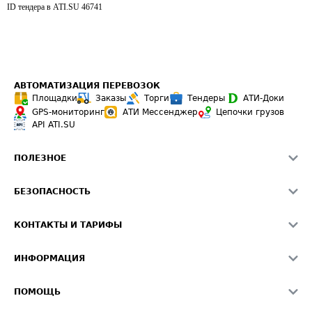
ID тендера в ATI.SU
46741
АВТОМАТИЗАЦИЯ ПЕРЕВОЗОК
Площадки
Заказы
Торги
Тендеры
АТИ-Доки
GPS-мониторинг
АТИ Мессенджер
Цепочки грузов
API ATI.SU
ПОЛЕЗНОЕ
Расчет расстояний
БЕЗОПАСНОСТЬ
Академия ATI.SU
ATI.SU о безопасности
Звезды ATI.SU на вашем сайте
КОНТАКТЫ И ТАРИФЫ
Памятка по проверке контрагентов
Индекс ATI.SU FTL РФ
О системе ATI.SU
Светофор+
Средние ставки
ИНФОРМАЦИЯ
Контактная информация
Страхование
Выгодные направления
Блог
Реклама на сайте
О формировании Паспорта
ПОМОЩЬ
Эксклюзивные материалы
Тарифы