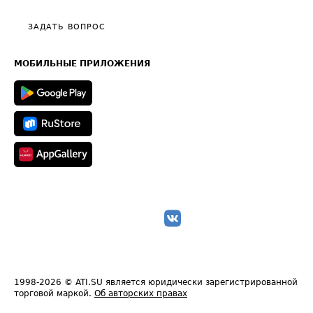
Видео по работе с ATI.SU
Политика конфиденциальности
Полезное по перевозкам
Общие положения
ЗАДАТЬ ВОПРОС
Часто задаваемые вопросы (FAQ)
Карта сайта
Техническая информация
МОБИЛЬНЫЕ ПРИЛОЖЕНИЯ
1998-2026
© ATI.SU является юридически зарегистрированной
торговой маркой.
Об авторских правах