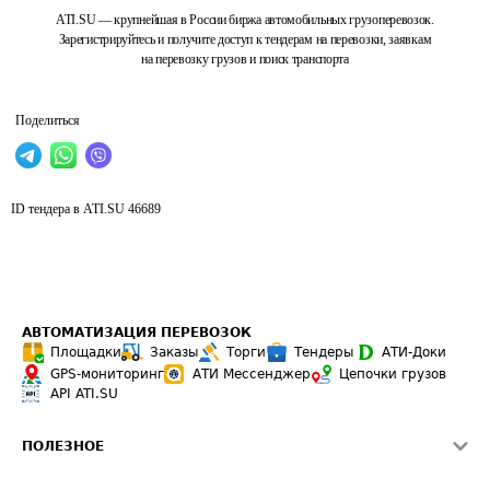
ATI.SU — крупнейшая в России биржа автомобильных грузоперевозок.
Зарегистрируйтесь и получите доступ к тендерам на перевозки, заявкам
на перевозку грузов и поиск транспорта
Поделиться
ID тендера в ATI.SU
46689
АВТОМАТИЗАЦИЯ ПЕРЕВОЗОК
Площадки
Заказы
Торги
Тендеры
АТИ-Доки
GPS-мониторинг
АТИ Мессенджер
Цепочки грузов
API ATI.SU
ПОЛЕЗНОЕ
Расчет расстояний