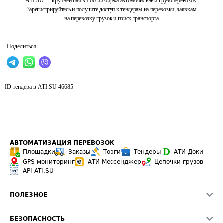
ATI.SU — крупнейшая в России биржа автомобильных грузоперевозок.
Зарегистрируйтесь и получите доступ к тендерам на перевозки, заявкам
на перевозку грузов и поиск транспорта
Поделиться
ID тендера в ATI.SU
46685
АВТОМАТИЗАЦИЯ ПЕРЕВОЗОК
Площадки
Заказы
Торги
Тендеры
АТИ-Доки
GPS-мониторинг
АТИ Мессенджер
Цепочки грузов
API ATI.SU
ПОЛЕЗНОЕ
Расчет расстояний
БЕЗОПАСНОСТЬ