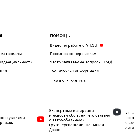
Я
ПОМОЩЬ
Видео по работе с ATI.SU
 материалы
Полезное по перевозкам
фиденциальности
Часто задаваемые вопросы (FAQ)
ения
Техническая информация
ЗАДАТЬ ВОПРОС
Экспертные материалы
Узна
и новости обо всем, что связано
инструкциями
возм
с автомобильными
ервисом
свеж
грузоперевозками, на нашем
логи
Дзене