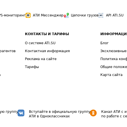
PS-мониторинг
АТИ Мессенджер
Цепочки грузов
API ATI.SU
КОНТАКТЫ И ТАРИФЫ
ИНФОРМАЦИ
О системе ATI.SU
Блог
рагентов
Контактная информация
Эксклюзивные
Реклама на сайте
Политика кон
Тарифы
Общие полож
а
Карта сайта
ую группу
Вступайте в официальную группу
Канал АТИ с 
АТИ в Одноклассниках
по работе с с