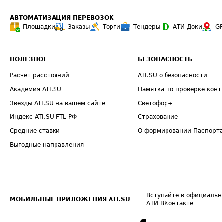
АВТОМАТИЗАЦИЯ ПЕРЕВОЗОК
Площадки
Заказы
Торги
Тендеры
АТИ-Доки
G
ПОЛЕЗНОЕ
БЕЗОПАСНОСТЬ
Расчет расстояний
ATI.SU о безопасности
Академия ATI.SU
Памятка по проверке конт
Звезды ATI.SU на вашем сайте
Светофор+
Индекс ATI.SU FTL РФ
Страхование
Средние ставки
О формировании Паспорт
Выгодные направления
Вступайте в официальн
МОБИЛЬНЫЕ ПРИЛОЖЕНИЯ ATI.SU
АТИ ВКонтакте