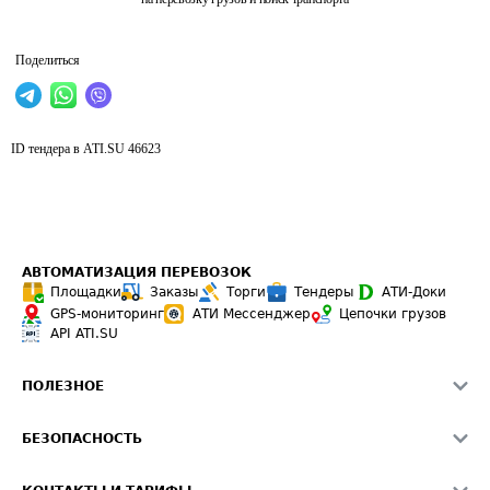
Поделиться
ID тендера в ATI.SU
46623
АВТОМАТИЗАЦИЯ ПЕРЕВОЗОК
Площадки
Заказы
Торги
Тендеры
АТИ-Доки
GPS-мониторинг
АТИ Мессенджер
Цепочки грузов
API ATI.SU
ПОЛЕЗНОЕ
Расчет расстояний
БЕЗОПАСНОСТЬ
Академия ATI.SU
ATI.SU о безопасности
Звезды ATI.SU на вашем сайте