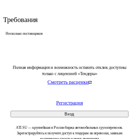
Требования
Несколько поставщиков
Полная информация и возможность оставить отклик доступны
только с лицензией «Тендеры»
Смотреть расценки
Регистрация
Вход
ATI.SU — крупнейшая в России биржа автомобильных грузоперевозок.
Зарегистрируйтесь и получите доступ к тендерам на перевозки, заявкам
на перевозку грузов и поиск транспорта