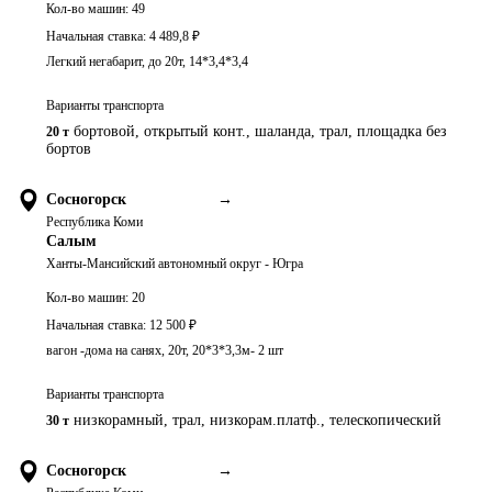
Кол-во машин:
49
Начальная ставка:
4 489,8
₽
Легкий негабарит, до 20т, 14*3,4*3,4
Варианты транспорта
бортовой, открытый конт., шаланда, трал, площадка без
20 т
бортов
Сосногорск
→
Республика Коми
Салым
Ханты-Мансийский автономный округ - Югра
Кол-во машин:
20
Начальная ставка:
12 500
₽
вагон -дома на санях, 20т, 20*3*3,3м- 2 шт
Варианты транспорта
низкорамный, трал, низкорам.платф., телескопический
30 т
Сосногорск
→