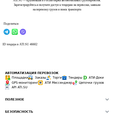
ATI.SU — крупнейшая в России биржа автомобильных грузоперевозок.
Зарегистрируйтесь и получите доступ к тендерам на перевозки, заявкам
на перевозку грузов и поиск транспорта
Поделиться
ID тендера в ATI.SU
46602
АВТОМАТИЗАЦИЯ ПЕРЕВОЗОК
Площадки
Заказы
Торги
Тендеры
АТИ-Доки
GPS-мониторинг
АТИ Мессенджер
Цепочки грузов
API ATI.SU
ПОЛЕЗНОЕ
Расчет расстояний
БЕЗОПАСНОСТЬ