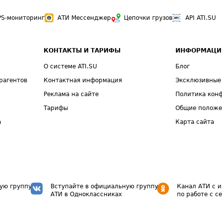
PS-мониторинг
АТИ Мессенджер
Цепочки грузов
API ATI.SU
КОНТАКТЫ И ТАРИФЫ
ИНФОРМАЦИ
О системе ATI.SU
Блог
рагентов
Контактная информация
Эксклюзивные
Реклама на сайте
Политика кон
Тарифы
Общие полож
а
Карта сайта
ую группу
Вступайте в официальную группу
Канал АТИ с 
АТИ в Одноклассниках
по работе с с