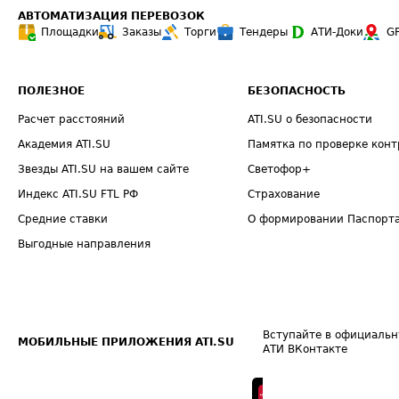
АВТОМАТИЗАЦИЯ ПЕРЕВОЗОК
Площадки
Заказы
Торги
Тендеры
АТИ-Доки
G
ПОЛЕЗНОЕ
БЕЗОПАСНОСТЬ
Расчет расстояний
ATI.SU о безопасности
Академия ATI.SU
Памятка по проверке конт
Звезды ATI.SU на вашем сайте
Светофор+
Индекс ATI.SU FTL РФ
Страхование
Средние ставки
О формировании Паспорт
Выгодные направления
Вступайте в официальн
МОБИЛЬНЫЕ ПРИЛОЖЕНИЯ ATI.SU
АТИ ВКонтакте