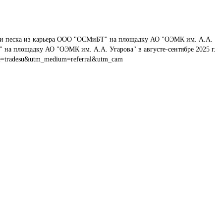
ки песка из карьера ООО "ОСМиБТ" на площадку АО "ОЭМК им. А.А. 
 на площадку АО "ОЭМК им. А.А. Угарова" в августе-сентябре 2025 г.
e=tradesu&utm_medium=referral&utm_cam