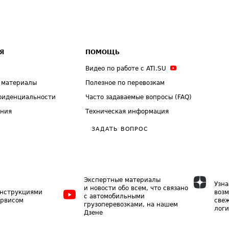
Я
ПОМОЩЬ
Видео по работе с ATI.SU
 материалы
Полезное по перевозкам
фиденциальности
Часто задаваемые вопросы (FAQ)
ения
Техническая информация
ЗАДАТЬ ВОПРОС
Экспертные материалы
Узна
и новости обо всем, что связано
инструкциями
возм
с автомобильными
ервисом
свеж
грузоперевозками, на нашем
логи
Дзене