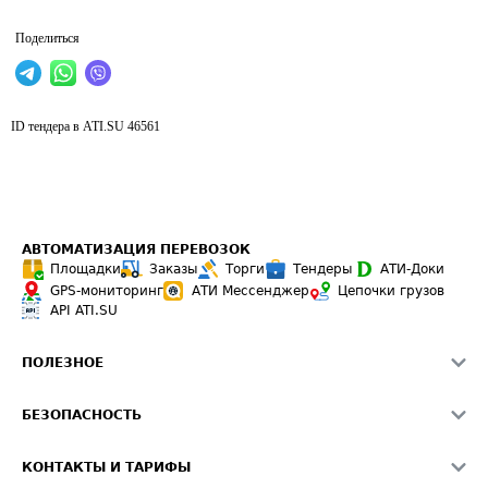
Поделиться
ID тендера в ATI.SU
46561
АВТОМАТИЗАЦИЯ ПЕРЕВОЗОК
Площадки
Заказы
Торги
Тендеры
АТИ-Доки
GPS-мониторинг
АТИ Мессенджер
Цепочки грузов
API ATI.SU
ПОЛЕЗНОЕ
Расчет расстояний
БЕЗОПАСНОСТЬ
Академия ATI.SU
ATI.SU о безопасности
Звезды ATI.SU на вашем сайте
КОНТАКТЫ И ТАРИФЫ
Памятка по проверке контрагентов