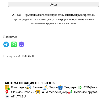
Вход
ATI.SU — крупнейшая в России биржа автомобильных грузоперевозок.
Зарегистрируйтесь и получите доступ к тендерам на перевозки, заявкам
на перевозку грузов и поиск транспорта
Поделиться
ID тендера в ATI.SU
46506
АВТОМАТИЗАЦИЯ ПЕРЕВОЗОК
Площадки
Заказы
Торги
Тендеры
АТИ-Доки
GPS-мониторинг
АТИ Мессенджер
Цепочки грузов
API ATI.SU