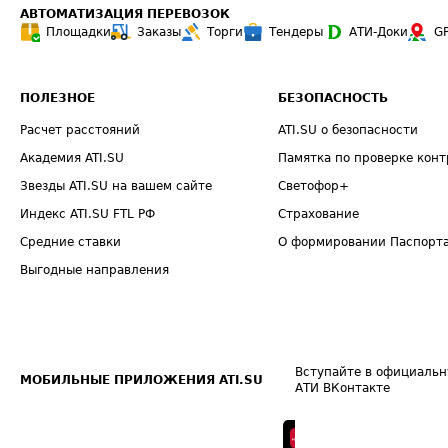
АВТОМАТИЗАЦИЯ ПЕРЕВОЗОК
Площадки
Заказы
Торги
Тендеры
АТИ-Доки
G
ПОЛЕЗНОЕ
БЕЗОПАСНОСТЬ
Расчет расстояний
ATI.SU о безопасности
Академия ATI.SU
Памятка по проверке конт
Звезды ATI.SU на вашем сайте
Светофор+
Индекс ATI.SU FTL РФ
Страхование
Средние ставки
О формировании Паспорт
Выгодные направления
Вступайте в официальн
МОБИЛЬНЫЕ ПРИЛОЖЕНИЯ ATI.SU
АТИ ВКонтакте