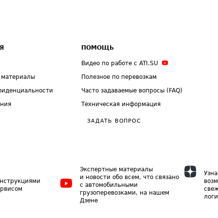
Я
ПОМОЩЬ
Видео по работе с ATI.SU
 материалы
Полезное по перевозкам
фиденциальности
Часто задаваемые вопросы (FAQ)
ения
Техническая информация
ЗАДАТЬ ВОПРОС
Экспертные материалы
Узна
и новости обо всем, что связано
инструкциями
возм
с автомобильными
ервисом
свеж
грузоперевозками, на нашем
логи
Дзене