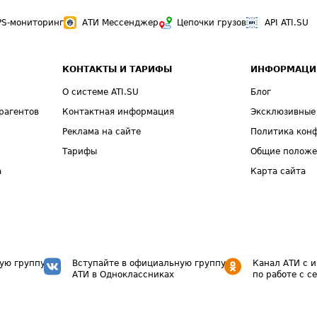
PS-мониторинг
АТИ Мессенджер
Цепочки грузов
API ATI.SU
КОНТАКТЫ И ТАРИФЫ
ИНФОРМАЦИ
О системе ATI.SU
Блог
рагентов
Контактная информация
Эксклюзивные
Реклама на сайте
Политика кон
Тарифы
Общие полож
а
Карта сайта
ую группу
Вступайте в официальную группу
Канал АТИ с 
АТИ в Одноклассниках
по работе с с