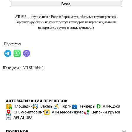
Вход
ATI.SU — крупнейшая в России биржа автомобильных грузоперевозок.
Зарегистрируйтесь и получите доступ к тендерам на перевозки, заявкам
на перевозку грузов и поиск транспорта
Поделиться
ID тендера в ATI.SU
46449
АВТОМАТИЗАЦИЯ ПЕРЕВОЗОК
Площадки
Заказы
Торги
Тендеры
АТИ-Доки
GPS-мониторинг
АТИ Мессенджер
Цепочки грузов
API ATI.SU
ПОЛЕЗНОЕ