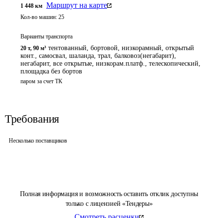
Маршрут на карте
1 448
км
Кол-во машин:
25
Варианты транспорта
тентованный, бортовой, низкорамный, открытый
20 т
,
90 м³
конт., самосвал, шаланда, трал, балковоз(негабарит),
негабарит, все открытые, низкорам.платф., телескопический,
площадка без бортов
паром за счет ТК
Требования
Несколько поставщиков
Полная информация и возможность оставить отклик доступны
только с лицензией «Тендеры»
Смотреть расценки