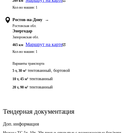
Маршрут на карте
269
км
Кол-во машин:
1
Ростов-на-Дону
→
Ростовская обл.
Энергодар
Запорожская обл.
Маршрут на карте
465
км
Кол-во машин:
1
Варианты транспорта
тентованный, бортовой
5 т
,
30 м³
тентованный
10 т
,
45 м³
тентованный
20 т
,
90 м³
Тендерная документация
Доп. информация
Нужны ТС 5т, 10т, 20т тент и открытые с возможностью бок/верх 