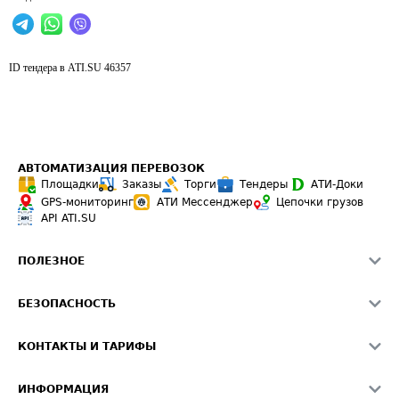
ID тендера в ATI.SU
46357
АВТОМАТИЗАЦИЯ ПЕРЕВОЗОК
Площадки
Заказы
Торги
Тендеры
АТИ-Доки
GPS-мониторинг
АТИ Мессенджер
Цепочки грузов
API ATI.SU
ПОЛЕЗНОЕ
Расчет расстояний
БЕЗОПАСНОСТЬ
Академия ATI.SU
ATI.SU о безопасности
Звезды ATI.SU на вашем сайте
КОНТАКТЫ И ТАРИФЫ
Памятка по проверке контрагентов
Индекс ATI.SU FTL РФ
О системе ATI.SU
Светофор+
Средние ставки
ИНФОРМАЦИЯ