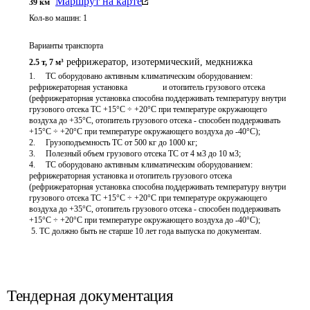
Маршрут на карте
39
км
Кол-во машин:
1
Варианты транспорта
рефрижератор, изотермический
,
медкнижка
2.5 т
,
7 м³
1.	ТС оборудовано активным климатическим оборудованием: 
рефрижераторная установка                 и отопитель грузового отсека 
(рефрижераторная установка способна поддерживать температуру внутри 
грузового отсека ТС +15°C ÷ +20°С при температуре окружающего 
воздуха до +35°C, отопитель грузового отсека - способен поддерживать 
+15°C ÷ +20°С при температуре окружающего воздуха до -40°C);

2.	Грузоподъемность ТС от 500 кг до 1000 кг;

3.	Полезный объем грузового отсека ТС от 4 м3 до 10 м3;

4.	ТС оборудовано активным климатическим оборудованием: 
рефрижераторная установка и отопитель грузового отсека 
(рефрижераторная установка способна поддерживать температуру внутри 
грузового отсека ТС +15°C ÷ +20°С при температуре окружающего 
воздуха до +35°C, отопитель грузового отсека - способен поддерживать 
+15°C ÷ +20°С при температуре окружающего воздуха до -40°C);

 5. ТС должно быть не старше 10 лет года выпуска по документам.

Тендерная документация