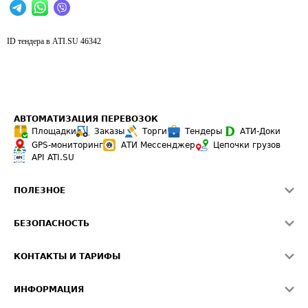
ID тендера в ATI.SU
46342
АВТОМАТИЗАЦИЯ ПЕРЕВОЗОК
Площадки
Заказы
Торги
Тендеры
АТИ-Доки
GPS-мониторинг
АТИ Мессенджер
Цепочки грузов
API ATI.SU
ПОЛЕЗНОЕ
Расчет расстояний
БЕЗОПАСНОСТЬ
Академия ATI.SU
ATI.SU о безопасности
Звезды ATI.SU на вашем сайте
КОНТАКТЫ И ТАРИФЫ
Памятка по проверке контрагентов
Индекс ATI.SU FTL РФ
О системе ATI.SU
Светофор+
Средние ставки
ИНФОРМАЦИЯ
Контактная информация
Страхование