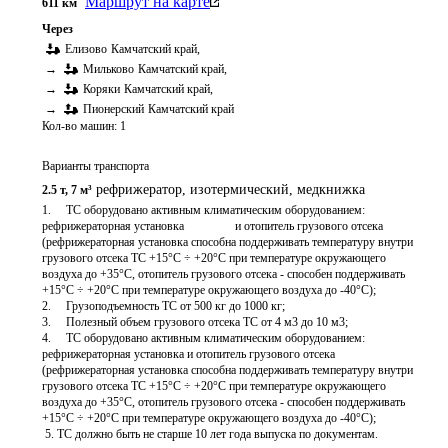
Маршрут на карте
611
км
Через
Елизово
Камчатский край
,
→
Мильково
Камчатский край
,
→
Коряки
Камчатский край
,
→
Пионерский
Камчатский край
Кол-во машин:
1
Варианты транспорта
рефрижератор, изотермический
,
медкнижка
2.5 т
,
7 м³
1.	ТС оборудовано активным климатическим оборудованием: 
рефрижераторная установка                 и отопитель грузового отсека 
(рефрижераторная установка способна поддерживать температуру внутри 
грузового отсека ТС +15°C ÷ +20°С при температуре окружающего 
воздуха до +35°C, отопитель грузового отсека - способен поддерживать 
+15°C ÷ +20°С при температуре окружающего воздуха до -40°C);

2.	Грузоподъемность ТС от 500 кг до 1000 кг;

3.	Полезный объем грузового отсека ТС от 4 м3 до 10 м3;

4.	ТС оборудовано активным климатическим оборудованием: 
рефрижераторная установка и отопитель грузового отсека 
(рефрижераторная установка способна поддерживать температуру внутри 
грузового отсека ТС +15°C ÷ +20°С при температуре окружающего 
воздуха до +35°C, отопитель грузового отсека - способен поддерживать 
+15°C ÷ +20°С при температуре окружающего воздуха до -40°C);

 5. ТС должно быть не старше 10 лет года выпуска по документам.
