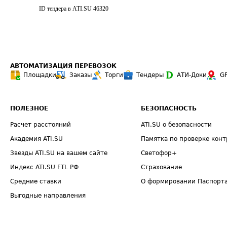
ID тендера в ATI.SU
46320
АВТОМАТИЗАЦИЯ ПЕРЕВОЗОК
Площадки
Заказы
Торги
Тендеры
АТИ-Доки
G
ПОЛЕЗНОЕ
БЕЗОПАСНОСТЬ
Расчет расстояний
ATI.SU о безопасности
Академия ATI.SU
Памятка по проверке конт
Звезды ATI.SU на вашем сайте
Светофор+
Индекс ATI.SU FTL РФ
Страхование
Средние ставки
О формировании Паспорт
Выгодные направления