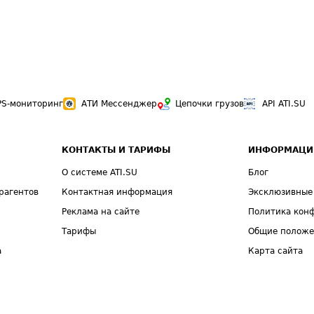
PS-мониторинг
АТИ Мессенджер
Цепочки грузов
API ATI.SU
КОНТАКТЫ И ТАРИФЫ
ИНФОРМАЦИ
О системе ATI.SU
Блог
рагентов
Контактная информация
Эксклюзивные
Реклама на сайте
Политика кон
Тарифы
Общие полож
а
Карта сайта